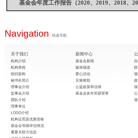
基金会年度工作报告（
2020
、
2019
、
2018
、
2
Navigation
- 快速导航
关于我们
新闻中心
机构介绍
基金会新闻
自
机构章程
媒体报道
联
组织架构
爱心活动
项
秘书长简介
灾难救助
政
理事会介绍
公益政策和法律
项
监事会介绍
基金会各年所获荣誉
公
团队介绍
项
理事单位
LOGO介绍
机构证照及优惠资格
基金会等级评估情况
重要关联方信息