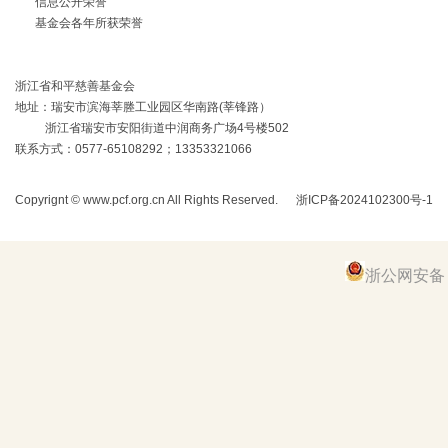
信息公开荣誉
基金会各年所获荣誉
浙江省和平慈善基金会
地址：瑞安市滨海莘塍工业园区华南路(莘锋路）
浙江省瑞安市安阳街道中润商务广场4号楼502
联系方式：0577-65108292；13353321066
Copyrignt ©
www.pcf.org.cn
All Rights Reserved.
浙ICP备2024102300号-1
技
浙公网安备 33